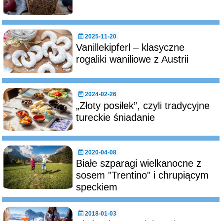
2025-11-20
Vanillekipferl – klasyczne
rogaliki waniliowe z Austrii
2024-02-26
„Złoty posiłek”, czyli tradycyjne
tureckie śniadanie
2020-04-08
Białe szparagi wielkanocne z
sosem "Trentino" i chrupiącym
speckiem
2018-01-03