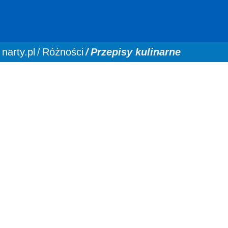
You are here:
narty.pl
Różności
Przepisy kulinarne