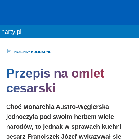
You are here:
narty.pl
PRZEPISY KULINARNE
Przepis na omlet
cesarski
Choć Monarchia Austro-Węgierska
jednoczyła pod swoim herbem wiele
narodów, to jednak w sprawach kuchni
cesarz Franciszek Józef wykazywał się