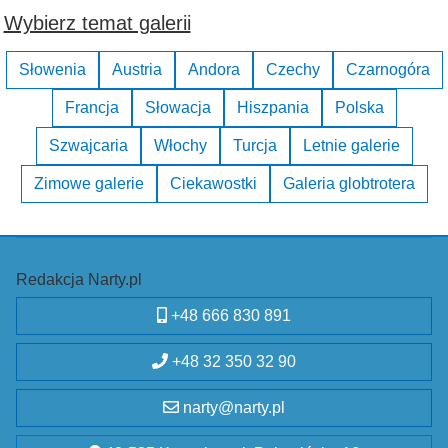
Wybierz temat galerii
Słowenia
Austria
Andora
Czechy
Czarnogóra
Francja
Słowacja
Hiszpania
Polska
Szwajcaria
Włochy
Turcja
Letnie galerie
Zimowe galerie
Ciekawostki
Galeria globtrotera
Redakcja Narty.pl
+48 666 830 891
+48 32 350 32 90
narty@narty.pl