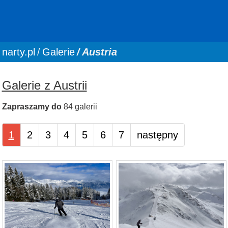
You are here:
narty.pl
Galerie
Austria
Galerie z Austrii
Zapraszamy do
84 galerii
1
2
3
4
5
6
7
następny