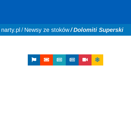
You are here:
narty.pl
Newsy ze stoków
Dolomiti Superski