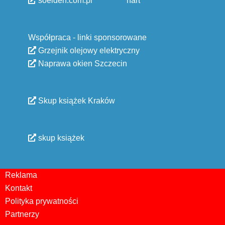
soelden.com.pl
nart
Współpraca - linki sponsorowane
Grzejnik olejowy elektryczny
Naprawa okien Szczecin
Skup książek Kraków
skup książek
Reklama
Kontakt
Polityka prywatności
Partnerzy