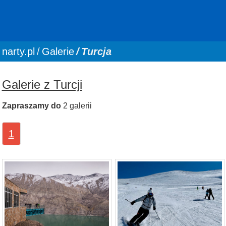
You are here:
narty.pl
Galerie
Turcja
Galerie z Turcji
Zapraszamy do
2 galerii
1