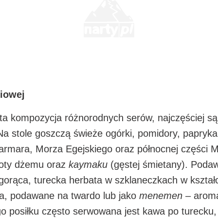
niowej
ata kompozycja różnorodnych serów, najczęściej s
Na stole goszczą świeże ogórki, pomidory, papryka i
armara, Morza Egejskiego oraz północnej części 
oty dżemu oraz
kaymaku
(gęstej śmietany). Podaw
a gorąca, turecka herbata w szklaneczkach w kszta
jka, podawane na twardo lub jako
menemen
– aroma
ego posiłku często serwowana jest kawa po turecku