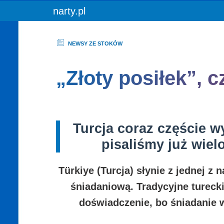
You are here:
narty.pl
NEWSY ZE STOKÓW
„Złoty posiłek”, c
Turcja coraz częście wy
pisaliśmy już wiel
Türkiye (Turcja) słynie z jednej z
śniadaniową. Tradycyjne turecki
doświadczenie, bo śniadanie w 