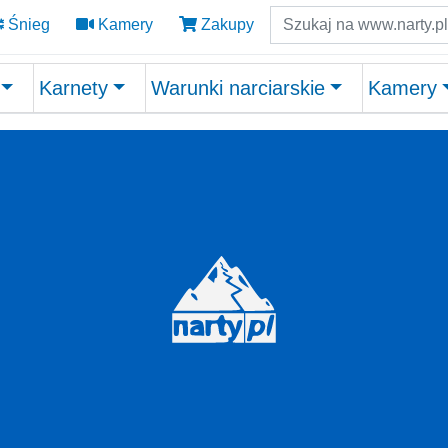
Szukaj
Śnieg
Kamery
Zakupy
Karnety
Warunki narciarskie
Kamery