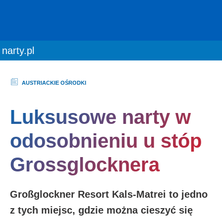
You are here:
narty.pl
AUSTRIACKIE OŚRODKI
Luksusowe narty w
odosobnieniu u stóp
Grossglocknera
Großglockner Resort Kals-Matrei to jedno
z tych miejsc, gdzie można cieszyć się