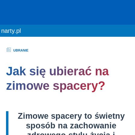
You are here:
narty.pl
UBRANIE
Jak się ubierać na
zimowe spacery?
Zimowe spacery to świetny
sposób na zachowanie