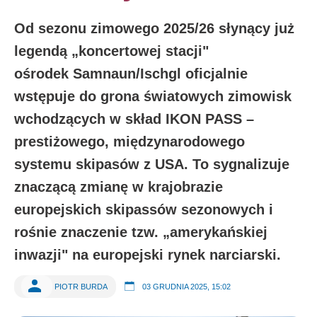
Od sezonu zimowego 2025/26 słynący już
legendą „koncertowej stacji"
ośrodek
Samnaun/Ischgl
oficjalnie
wstępuje do grona światowych zimowisk
wchodzących w skład
IKON PASS
–
prestiżowego, międzynarodowego
systemu skipasów z USA. To sygnalizuje
znaczącą zmianę w krajobrazie
europejskich skipassów sezonowych i
rośnie znaczenie tzw. „amerykańskiej
inwazji" na europejski rynek narciarski.
PIOTR BURDA
03 GRUDNIA 2025, 15:02