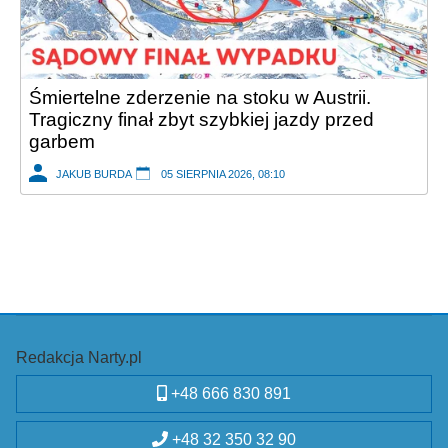
Śmiertelne zderzenie na stoku w Austrii.
Tragiczny finał zbyt szybkiej jazdy przed
garbem
JAKUB BURDA
05 SIERPNIA 2026, 08:10
Redakcja Narty.pl
+48 666 830 891
+48 32 350 32 90