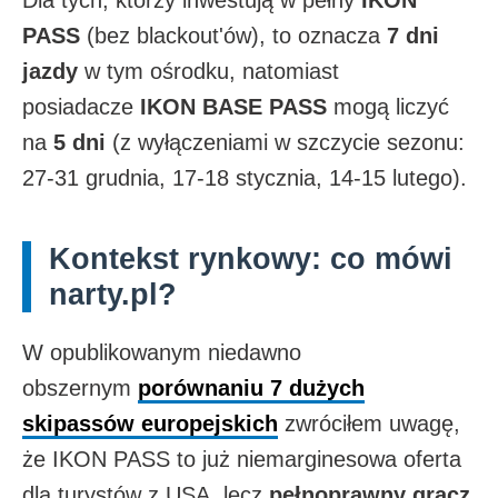
Dla tych, którzy inwestują w pełny
IKON
PASS
(bez blackout'ów), to oznacza
7 dni
jazdy
w tym ośrodku, natomiast
posiadacze
IKON BASE PASS
mogą liczyć
na
5 dni
(z wyłączeniami w szczycie sezonu:
27-31 grudnia, 17-18 stycznia, 14-15 lutego).
Kontekst rynkowy: co mówi
narty.pl?
W opublikowanym niedawno
obszernym
porównaniu 7 dużych
skipassów europejskich
zwróciłem uwagę,
że IKON PASS to już niemarginesowa oferta
dla turystów z USA, lecz
pełnoprawny gracz