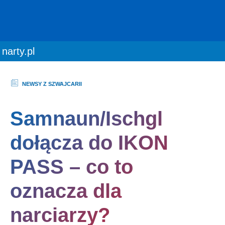
You are here:
narty.pl
NEWSY Z SZWAJCARII
Samnaun/Ischgl
dołącza do IKON
PASS – co to
oznacza dla
narciarzy?