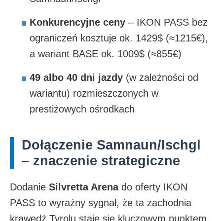
Konkurencyjne ceny
– IKON PASS bez
ograniczeń kosztuje ok. 1429$ (≈1215€),
a wariant BASE ok. 1009$ (≈855€)
49 albo 40 dni jazdy
(w zależności od
wariantu) rozmieszczonych w
prestiżowych ośrodkach
Dołączenie Samnaun/Ischgl
– znaczenie strategiczne
Dodanie
Silvretta Arena
do oferty IKON
PASS to wyraźny sygnał, że ta zachodnia
krawędź Tyrolu staje się kluczowym punktem