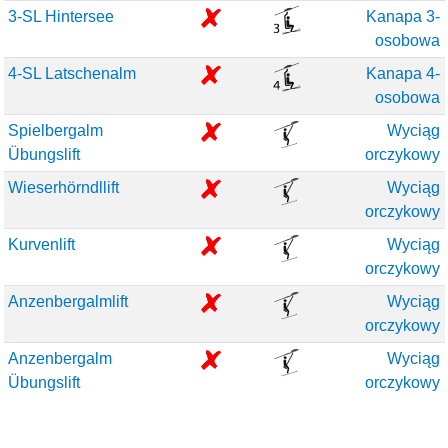
3-SL Hintersee
Kanapa 3-
osobowa
4-SL Latschenalm
Kanapa 4-
osobowa
Spielbergalm
Wyciąg
Übungslift
orczykowy
Wieserhörndllift
Wyciąg
orczykowy
Kurvenlift
Wyciąg
orczykowy
Anzenbergalmlift
Wyciąg
orczykowy
Anzenbergalm
Wyciąg
Übungslift
orczykowy