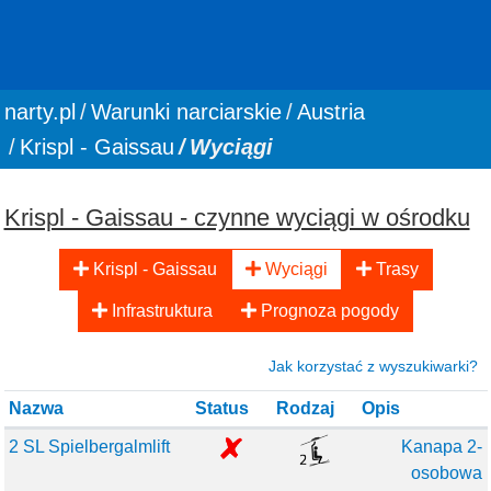
You are here:
narty.pl
Warunki narciarskie
Austria
Krispl - Gaissau
Wyciągi
Krispl - Gaissau - czynne wyciągi w ośrodku
Krispl - Gaissau
Wyciągi
Trasy
Infrastruktura
Prognoza pogody
Jak korzystać z wyszukiwarki?
Nazwa
Status
Rodzaj
Opis
2 SL Spielbergalmlift
Kanapa 2-
osobowa