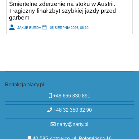
Śmiertelne zderzenie na stoku w Austrii.
Tragiczny finał zbyt szybkiej jazdy przed
garbem
JAKUB BURDA
05 SIERPNIA 2026, 08:10
Redakcja Narty.pl
+48 666 830 891
+48 32 350 32 90
narty@narty.pl
40-585 Katowice, ul. Połomińska 16