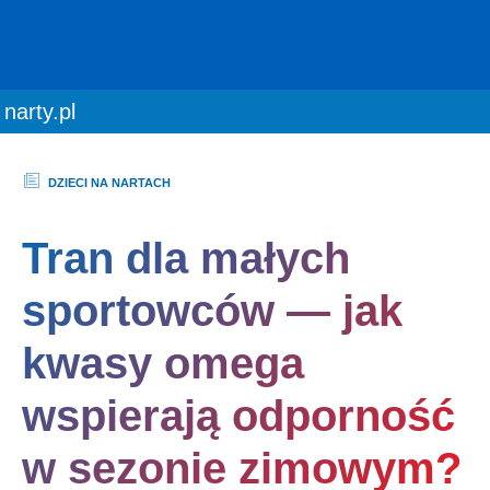
You are here:
narty.pl
DZIECI NA NARTACH
Tran dla małych
sportowców — jak
kwasy omega
wspierają odporność
w sezonie zimowym?