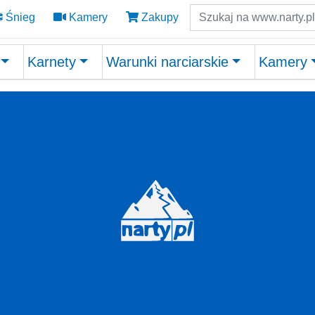
Szukaj
Śnieg
Kamery
Zakupy
Karnety
Warunki narciarskie
Kamery