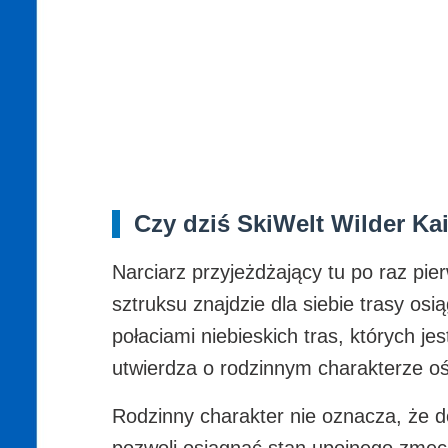
Czy dziś SkiWelt Wilder Ka
Narciarz przyjeżdżający tu po raz pie
sztruksu znajdzie dla siebie trasy os
połaciami niebieskich tras, których j
utwierdza o rodzinnym charakterze o
Rodzinny charakter nie oznacza, że d
pozwoli osiągnąć stan upojnego zmęc