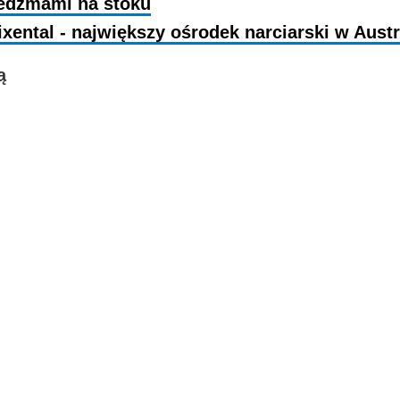
iedźmami na stoku
ixental - największy ośrodek narciarski w Austr
ą