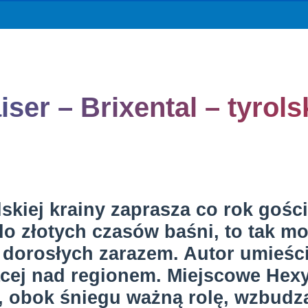
ser – Brixental – tyrols
lskiej krainy zaprasza co rok goś
do złotych czasów baśni, to tak m
i dorosłych zarazem. Autor umieści
ącej nad regionem. Miejscowe Hex
, obok śniegu ważną rolę, wzbudza