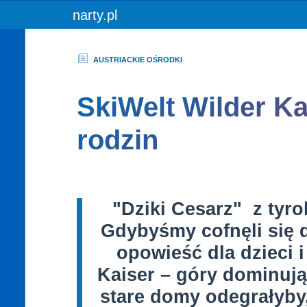
You are here:
narty.pl
AUSTRIACKIE OŚRODKI
SkiWelt Wilder Kai
rodzin
"Dziki Cesarz" z tyro
Gdybyśmy cofnęli się 
opowieść dla dzieci 
Kaiser – góry dominuj
stare domy odegrałyby