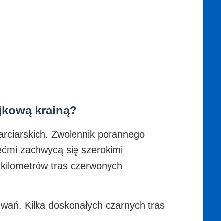
ajkową krainą?
narciarskich. Zwolennik porannego
iećmi zachwycą się szerokimi
ą kilometrów tras czerwonych
zwań. Kilka doskonałych czarnych tras