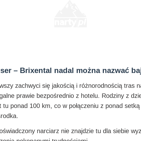
iser – Brixental nadal można nazwać b
rwszy zachwyci się jakością i różnorodnością tras 
iągalne prawie bezpośrednio z hotelu. Rodziny z dz
est tu ponad 100 km, co w połączeniu z ponad setk
środka.
oświadczony narciarz nie znajdzie tu dla siebie wy
zenia pokonanymi trudnościami.