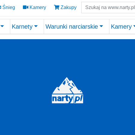
Szukaj
Śnieg
Kamery
Zakupy
Karnety
Warunki narciarskie
Kamery