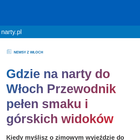
You are here:
narty.pl
NEWSY Z WŁOCH
Gdzie na narty do
Włoch Przewodnik
pełen smaku i
górskich widoków
Kiedy myślisz o zimowym wyjeździe do