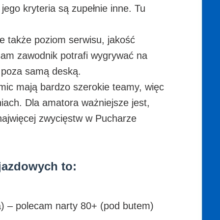
ego kryteria są zupełnie inne. Tu
e także poziom serwisu, jakość
 sam zawodnik potrafi wygrywać na
t poza samą deską.
mic mają bardzo szerokie teamy, więc
niach. Dla amatora ważniejsze jest,
a najwięcej zwycięstw w Pucharze
zjazdowych to:
za) – polecam narty 80+ (pod butem)