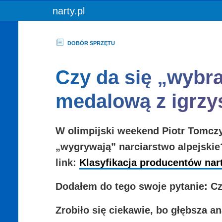
You are here:
narty.pl
DOBÓR SPRZĘTU
Czy da się „wybra
medalową z igrzy
W olimpijski weekend Piotr Tomcz
„wygrywają” narciarstwo alpejskie
link:
Klasyfikacja producentów nar
Dodałem do tego swoje pytanie:
Cz
Zrobiło się ciekawie, bo głębsza 