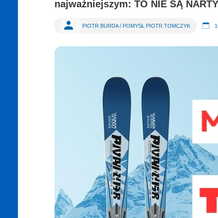
najważniejszym:
TO NIE SĄ NARTY
PIOTR BURDA / POMYSŁ PIOTR TOMCZYK
1