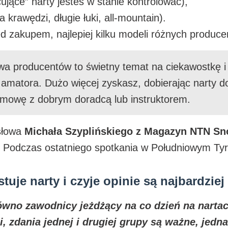
ujące” narty jesteś w stanie kontrolować),
a krawędzi, długie łuki, all-mountain).
ed zakupem, najlepiej kilku modeli różnych produce
a producentów to świetny temat na ciekawostkę i
amatora. Dużo więcej zyskasz, dobierając narty do s
rozmowę z dobrym doradcą lub instruktorem.
 słowa
Michała Szyplińskiego z Magazyn NTN S
i. Podczas ostatniego spotkania w Południowym Ty
tuje narty i czyje opinie są najbardzie
ówno zawodnicy jeżdżący na co dzień na nartach
, zdania jednej i drugiej grupy są ważne, jedn