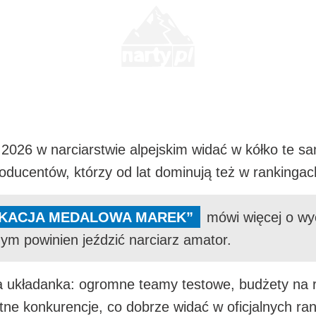
2026 w narciarstwie alpejskim widać w kółko te s
 producentów, którzy od lat dominują też w rankinga
IKACJA MEDALOWA MAREK”
mówi więcej o wyc
zym powinien jeździć narciarz amator.
ła układanka: ogromne teamy testowe, budżety na 
etne konkurencje, co dobrze widać w oficjalnych r