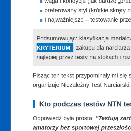
waga i kondycja (jak bardzo „prac
preferowany styl (krótkie skręty n
I najważniejsze – testowanie prz
Podsumowując: klasyfikacja medalow
KRYTERIUM
zakupu dla narciarza 
najlepiej przez testy na stokach i 
Pisząc ten tekst przypominały mi się
organizuje Niezależny Test Narciarsk
Kto podczas testów NTN tes
Odpowiedź była prosta:
"Testują zar
amatorzy bez sportowej przeszłości