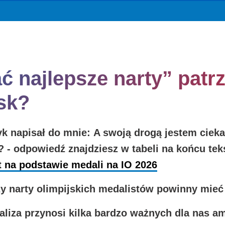
ć najlepsze narty” patrz
sk?
yk napisał do mnie:
A swoją drogą jestem cieka
? -
odpowiedź znajdziesz w tabeli na końcu teks
t na podstawie medali na IO 2026
y narty olimpijskich medalistów powinny mie
analiza przynosi kilka bardzo ważnych dla nas 