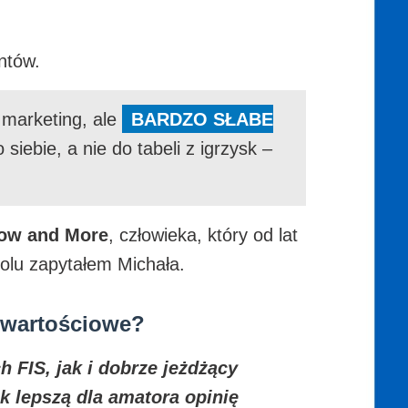
ntów.
 marketing, ale
BARDZO SŁABE
iebie, a nie do tabeli z igrzysk –
now and More
, człowieka, który od lat
rolu zapytałem Michała.
j wartościowe?
 FIS, jak i dobrze jeżdżący
ak lepszą dla amatora opinię