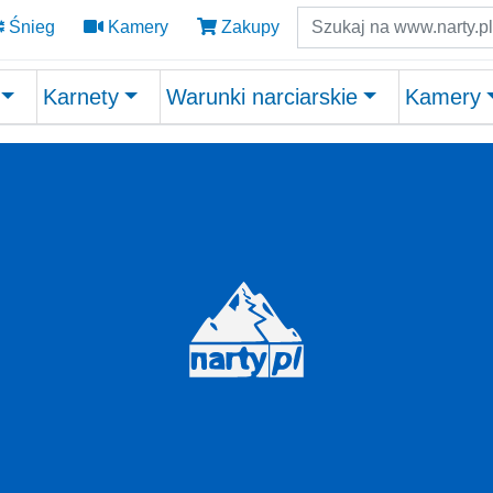
Szukaj
Śnieg
Kamery
Zakupy
Karnety
Warunki narciarskie
Kamery