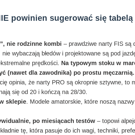
IE powinien sugerować się tabelą
”, nie rodzinne kombi
– prawdziwe narty FIS są du
, nie wybaczają błedów i projektowane są pod ja
ekstremalne prędkości.
Na typowym stoku w marcu
być (nawet dla zawodnika) po prostu męczarnią.
e cię opinia, że narty PRO są okropnie sztywne, t
ają się od 20 i kończą na 28/30.
w sklepie
. Modele amatorskie, które noszą nazwy
ywidualnie, po miesiącach testów
– topowi alpej
okładnie tę, która pasuje do ich wagi, techniki, pre