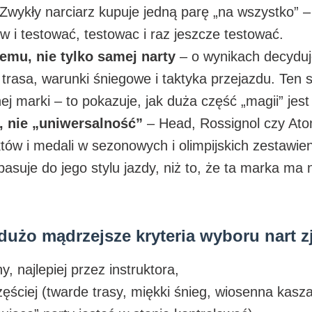
ykły narciarz kupuje jedną parę „na wszystko” – j
 i testować, testowac i raz jeszcze testować.
emu, nie tylko samej narty
– o wynikach decyduj
trasa, warunki śniegowe i taktyka przejazdu. Ten
j marki – to pokazuje, jak duża część „magii” jes
, nie „uniwersalność”
– Head, Rossignol czy Ato
któw i medali w sezonowych i olimpijskich zestawie
 pasuje do jego stylu jazdy, niż to, że ta marka m
, dużo mądrzejsze kryteria wyboru nart 
, najlepiej przez instruktora,
częściej (twarde trasy, miękki śnieg, wiosenna kas