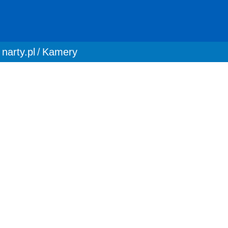
You are here:
narty.pl
Kamery