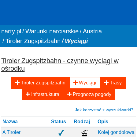
You are here:
narty.pl
Warunki narciarskie
Austria
Tiroler Zugspitzbahn
Wyciągi
Tiroler Zugspitzbahn - czynne wyciągi w
ośrodku
Tiroler Zugspitzbahn
Wyciągi
Trasy
Infrastruktura
Prognoza pogody
Jak korzystać z wyszukiwarki?
Nazwa
Status
Rodzaj
Opis
A Tiroler
Kolej gondolowa