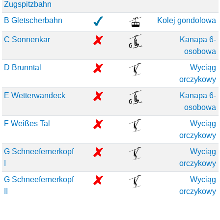
Zugspitzbahn
B Gletscherbahn
Kolej gondolowa
C Sonnenkar
Kanapa 6-
osobowa
D Brunntal
Wyciąg
orczykowy
E Wetterwandeck
Kanapa 6-
osobowa
F Weißes Tal
Wyciąg
orczykowy
G Schneefernerkopf
Wyciąg
I
orczykowy
G Schneefernerkopf
Wyciąg
II
orczykowy