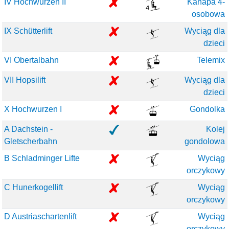
IV Hochwurzen II
Kanapa 4-
osobowa
IX Schütterlift
Wyciąg dla
dzieci
VI Obertalbahn
Telemix
VII Hopsilift
Wyciąg dla
dzieci
X Hochwurzen I
Gondolka
A Dachstein -
Kolej
Gletscherbahn
gondolowa
B Schladminger Lifte
Wyciąg
orczykowy
C Hunerkogellift
Wyciąg
orczykowy
D Austriaschartenlift
Wyciąg
orczykowy