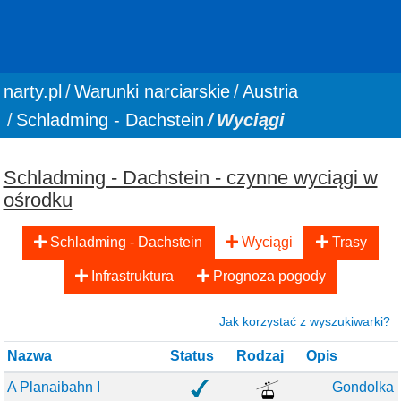
You are here:
narty.pl
Warunki narciarskie
Austria
Schladming - Dachstein
Wyciągi
Schladming - Dachstein - czynne wyciągi w
ośrodku
Schladming - Dachstein
Wyciągi
Trasy
Infrastruktura
Prognoza pogody
Jak korzystać z wyszukiwarki?
Nazwa
Status
Rodzaj
Opis
A Planaibahn I
Gondolka