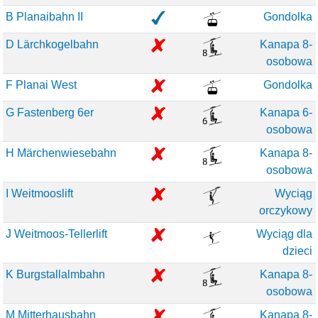
B Planaibahn II
Gondolka
D Lärchkogelbahn
Kanapa 8-
osobowa
F Planai West
Gondolka
G Fastenberg 6er
Kanapa 6-
osobowa
H Märchenwiesebahn
Kanapa 8-
osobowa
I Weitmooslift
Wyciąg
orczykowy
J Weitmoos-Tellerlift
Wyciąg dla
dzieci
K Burgstallalmbahn
Kanapa 8-
osobowa
M Mitterhausbahn
Kanapa 8-