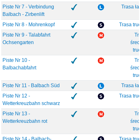
Piste Nr 7 - Verbindung
Trasa ła
Balbach - Zirbenlift
Piste Nr 8 - Mohrenkopf
Trasa tru
Piste Nr 9 - Talabfahrt
Tr
Ochsengarten
śred
tru
Piste Nr 10 -
Tr
Balbachabfahrt
śred
tru
Piste Nr 11 - Balbach Süd
Trasa ła
Piste Nr 12 -
Trasa tru
Wetterkreuzbahn schwarz
Piste Nr 13 -
Tr
Wetterkreuzbahn rot
śred
tru
Piste Nr 14 - Balbach-
Trasa tru