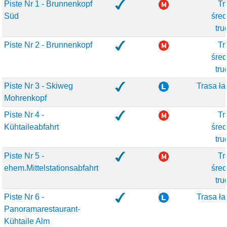
Piste Nr 1 - Brunnenkopf
Tr
Süd
śred
tru
Piste Nr 2 - Brunnenkopf
Tr
śred
tru
Piste Nr 3 - Skiweg
Trasa ła
Mohrenkopf
Piste Nr 4 -
Tr
Kühtaileabfahrt
śred
tru
Piste Nr 5 -
Tr
ehem.Mittelstationsabfahrt
śred
tru
Piste Nr 6 -
Trasa ła
Panoramarestaurant-
Kühtaile Alm