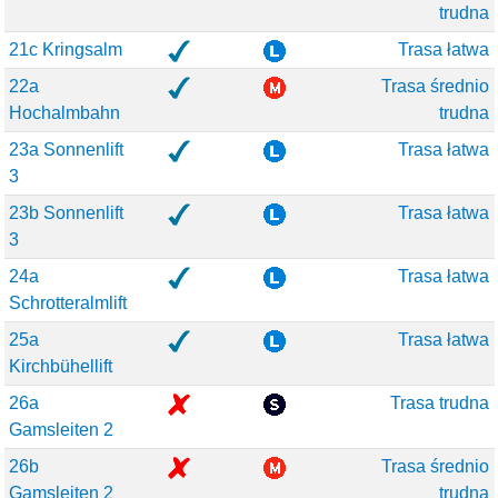
trudna
21c Kringsalm
Trasa łatwa
22a
Trasa średnio
Hochalmbahn
trudna
23a Sonnenlift
Trasa łatwa
3
23b Sonnenlift
Trasa łatwa
3
24a
Trasa łatwa
Schrotteralmlift
25a
Trasa łatwa
Kirchbühellift
26a
Trasa trudna
Gamsleiten 2
26b
Trasa średnio
Gamsleiten 2
trudna