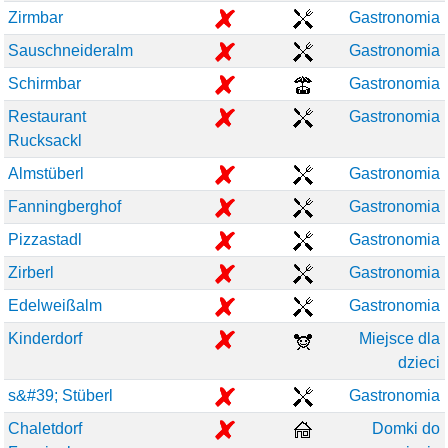
Zirmbar
Gastronomia
Sauschneideralm
Gastronomia
Schirmbar
Gastronomia
Restaurant
Gastronomia
Rucksackl
Almstüberl
Gastronomia
Fanningberghof
Gastronomia
Pizzastadl
Gastronomia
Zirberl
Gastronomia
Edelweißalm
Gastronomia
Kinderdorf
Miejsce dla
dzieci
s&#39; Stüberl
Gastronomia
Chaletdorf
Domki do