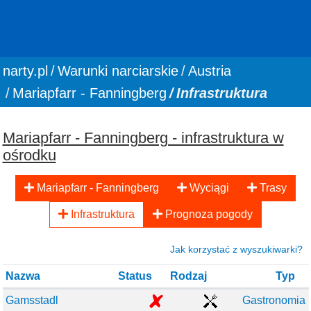
You are here:
narty.pl
Warunki narciarskie
Austria
Mariapfarr - Fanningberg
Infrastruktura
Mariapfarr - Fanningberg - infrastruktura w
ośrodku
Mariapfarr - Fanningberg
Wyciągi
Trasy
Infrastruktura
Prognoza pogody
Jak korzystać z wyszukiwarki?
Nazwa
Status
Rodzaj
Typ
Gamsstadl
Gastronomia