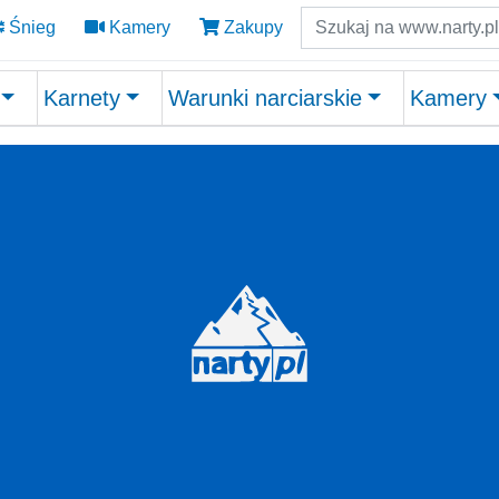
Szukaj
Śnieg
Kamery
Zakupy
Karnety
Warunki narciarskie
Kamery