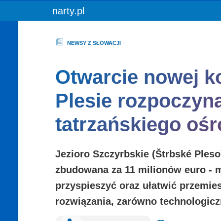
You are here:
narty.pl
NEWSY Z SŁOWACJI
Otwarcie nowej ko
Plesie rozpoczyn
tatrzańskiego ośr
Jezioro Szczyrbskie (Štrbské Pleso
zbudowana za 11 milionów euro - 
przyspieszyć oraz ułatwić przemie
rozwiązania, zarówno technologiczn