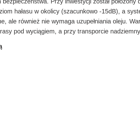
ch bezpieczeństwa. Przy inwestycji został położony
ziom hałasu w okolicy (szacunkowo -15dB), a syst
, ale również nie wymaga uzupełniania oleju. War
asy pod wyciągiem, a przy transporcie nadziemnym
ą