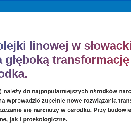
lejki linowej w słowac
a głęboką transformację
odka.
)
należy do najpopularniejszych ośrodków narci
ma wprowadzić zupełnie nowe rozwiązania tran
szczanie się narciarzy w ośrodku. Przy budow
e, jak i proekologiczne.