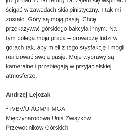
już ponad 17 lat temu) zacząłem się wspinać i
ścigać w zawodach skialpinistyczny. I tak mi
zostało. Góry są moją pasją. Chcę
przekazywać górskiego bakcyla innym. Na
tym polega moja praca – prowadzę ludzi w
górach tak, aby mieli z tego stysfakcję i mogli
realizować swoją pasję. Moje wyprawy są
kameralne i przebiegają w przyjacielskiej
atmosferze.
Andrzej Lejczak
1
IVBV/UIAGM/IFMGA
Międzynarodowa Unia Związków
Przewodników Górskich