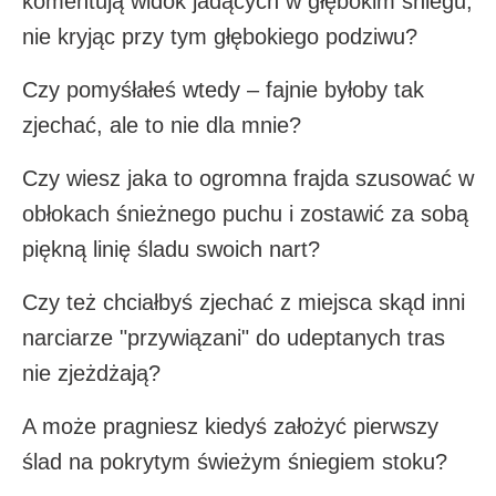
komentują widok jadących w głębokim śniegu,
nie kryjąc przy tym głębokiego podziwu?
Czy pomyśłałeś wtedy – fajnie byłoby tak
zjechać, ale to nie dla mnie?
Czy wiesz jaka to ogromna frajda szusować w
obłokach śnieżnego puchu i zostawić za sobą
piękną linię śladu swoich nart?
Czy też chciałbyś zjechać z miejsca skąd inni
narciarze "przywiązani" do udeptanych tras
nie zjeżdżają?
A może pragniesz kiedyś założyć pierwszy
ślad na pokrytym świeżym śniegiem stoku?