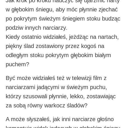
Jak krok po kroku nauczyć się ujarzmić narty
w głębokim śniegu, aby móc płynnie zjechać
po pokrytym świeżym śniegiem stoku budząc
podziw innych narciarzy.
Kiedy ostatnio widziałeś, jeżdżąc na nartach,
piękny ślad zostawiony przez kogoś na
odległym stoku pokrytym głębokim białym
puchem?
Być może widziałeś też w telewizji film z
narciarzami jadącymi w świeżym puchu,
którzy szusowali płynnie, lekko, zostawiając
za sobą równy warkocz śladów?
A może słyszałeś, jak inni narciarze głośno