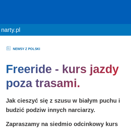
You are here:
narty.pl
NEWSY Z POLSKI
Freeride - kurs jazdy
poza trasami.
Jak cieszyć się z szusu w białym puchu i
budzić podziw innych narciarzy.
Zapraszamy na siedmio odcinkowy kurs