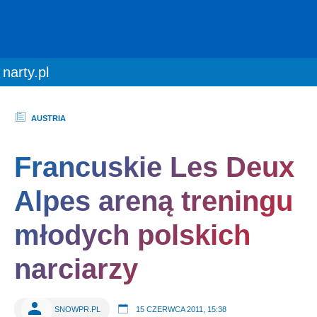
You are here:
narty.pl
AUSTRIA
Francuskie Les Deux
Alpes areną treningu
młodych polskich
narciarzy
SNOWPR.PL
15 CZERWCA 2011, 15:38