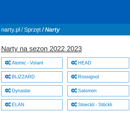
You are here:
narty.pl
Sprzęt
Narty
Narty na sezon 2022 2023
Atomic - Volant
HEAD
BLIZZARD
Rossignol
Dynastar
Salomon
ELAN
Stoeckli - Stöckli