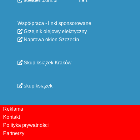
soelden.com.pl
nart
Współpraca - linki sponsorowane
Grzejnik olejowy elektryczny
Naprawa okien Szczecin
Skup książek Kraków
skup książek
Reklama
Kontakt
Polityka prywatności
Partnerzy