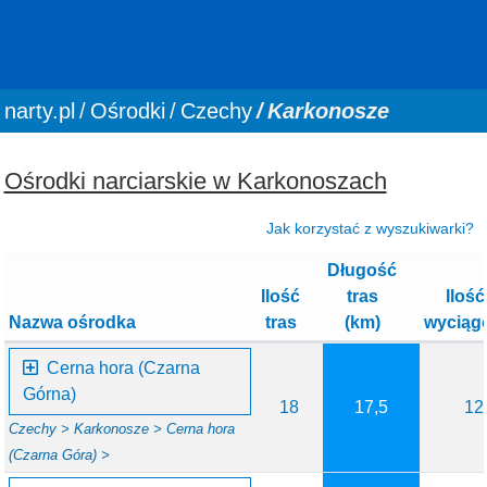
You are here:
narty.pl
Ośrodki
Czechy
Karkonosze
Ośrodki narciarskie w Karkonoszach
Jak korzystać z wyszukiwarki?
Długość
Ilość
tras
Ilość
Nazwa ośrodka
tras
(km)
wyciąg
Cerna hora (Czarna
Górna)
18
17,5
12
Czechy >
Karkonosze >
Cerna hora
(Czarna Góra) >