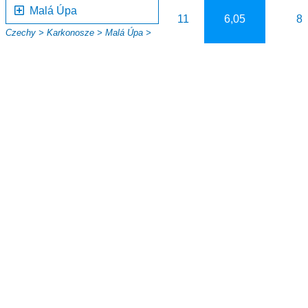
Malá Úpa
11
6,05
8
Czechy >
Karkonosze >
Malá Úpa >