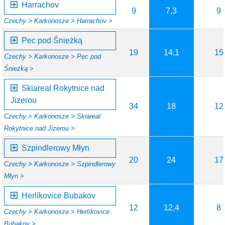
Harrachov
9
7,3
9
Czechy >
Karkonosze >
Harrachov >
Pec pod Śnieżką
19
14,1
15
Czechy >
Karkonosze >
Pec pod
Śnieżką >
Skiareal Rokytnice nad
Jizerou
34
18
12
Czechy >
Karkonosze >
Skiareal
Rokytnice nad Jizerou >
Szpindlerowy Młyn
20
24
17
Czechy >
Karkonosze >
Szpindlerowy
Młyn >
Herlíkovice Bubakov
12
12,4
8
Czechy >
Karkonosze >
Herlíkovice
Bubakov >