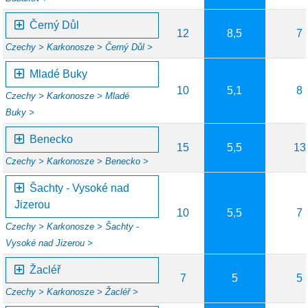
Černý Důl
12
8,5
7
Czechy >
Karkonosze >
Černý Důl >
Mladé Buky
10
5,1
8
Czechy >
Karkonosze >
Mladé
Buky >
Benecko
15
5,5
13
Czechy >
Karkonosze >
Benecko >
Šachty - Vysoké nad
Jizerou
10
5,5
7
Czechy >
Karkonosze >
Šachty -
Vysoké nad Jizerou >
Žacléř
7
5
5
Czechy >
Karkonosze >
Žacléř >