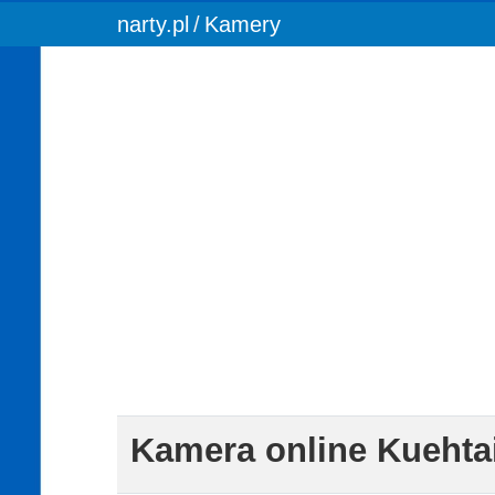
You are here:
narty.pl
Kamery
Kamera online Kuehta