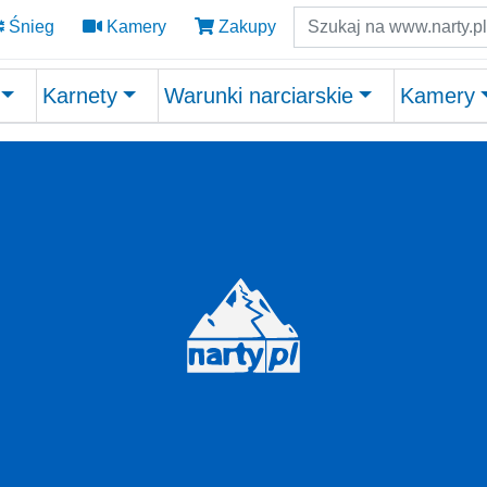
Szukaj
Śnieg
Kamery
Zakupy
Karnety
Warunki narciarskie
Kamery