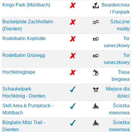
Kings Park (Mühlbach)
Boardercross
/ Funpark
Buckelpiste Zachhofalm
Sztuczne
(Dienten)
muldy
Rodelbahn Kophütte
Tor
saneczkowy
Rodelbahn Grünegg
Tor
saneczkowy
Hochkönigloipe
Trasa
biegowa
Schaukelpark
Miejsce dla
Hochkönig - Dienten
dzieci
Skill Area & Pumptrack -
Ścieżka
Mühlbach
rowerowa
Bürglalm Mitzi Trail -
Ścieżka
Dienten
rowerowa