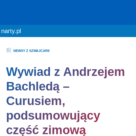
You are here:
narty.pl
NEWSY Z SZWAJCARII
Wywiad z Andrzejem
Bachledą –
Curusiem,
podsumowujący
część zimową