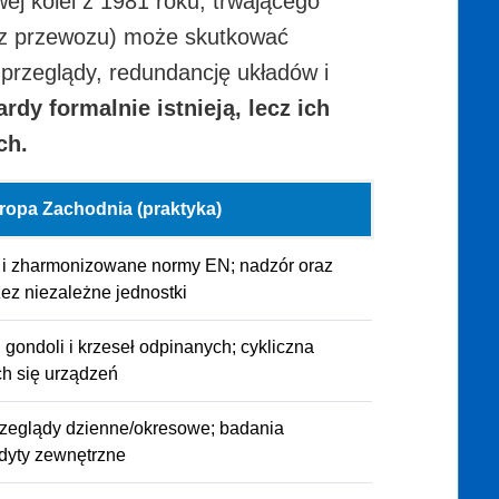
wej kolei z 1981 roku, trwającego
az przewozu) może skutkować
e przeglądy, redundancję układów i
rdy formalnie istnieją, lecz ich
ch.
ropa Zachodnia (praktyka)
i zharmonizowane normy EN; nadzór oraz
ez niezależne jednostki
ondoli i krzeseł odpinanych; cykliczna
h się urządzeń
rzeglądy dzienne/okresowe; badania
udyty zewnętrzne