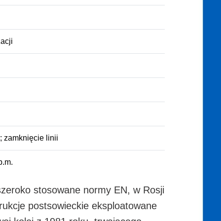
acji
 zamknięcie linii
p.m.
i szeroko stosowane normy EN, w Rosji
trukcje postsowieckie eksploatowane