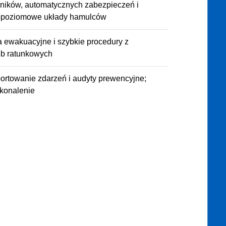
jników, automatycznych zabezpieczeń i
lopoziomowe układy hamulców
 ewakuacyjne i szybkie procedury z
żb ratunkowych
rtowanie zdarzeń i audyty prewencyjne;
skonalenie