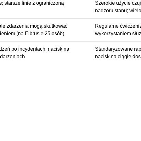
 starsze linie z ograniczoną
Szerokie użycie czu
nadzoru stanu; wie
 ale zdarzenia mogą skutkować
Regularne ćwiczenia
ieniem (na Elbrusie 25 osób)
wykorzystaniem słu
zeń po incydentach; nacisk na
Standaryzowane rapo
darzeniach
nacisk na ciągłe do