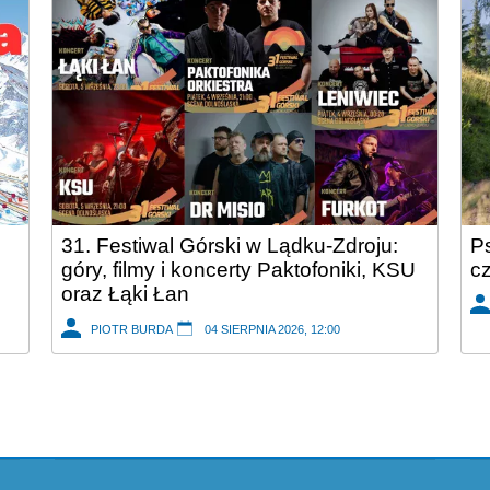
31. Festiwal Górski w Lądku-Zdroju:
Ps
góry, filmy i koncerty Paktofoniki, KSU
c
oraz Łąki Łan
PIOTR BURDA
04 SIERPNIA 2026, 12:00