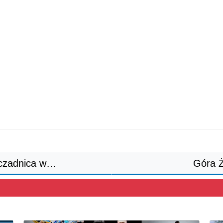
czadnica w…
Góra 