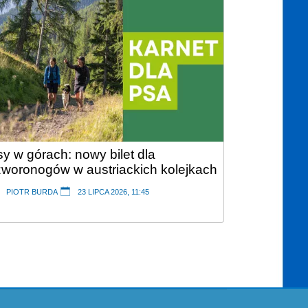
y w górach: nowy bilet dla
Szwajcaria
zworonogów w austriackich kolejkach
narciarstw
zamknięci
PIOTR BURDA
23 LIPCA 2026, 11:45
PIOTR BUR