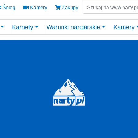
Szukaj
Śnieg
Kamery
Zakupy
Karnety
Warunki narciarskie
Kamery