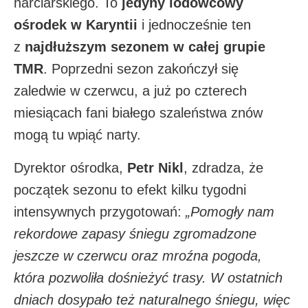
narciarskiego. To
jedyny lodowcowy
ośrodek w Karyntii
i jednocześnie ten
z
najdłuższym sezonem w całej grupie
TMR
. Poprzedni sezon zakończył się
zaledwie w czerwcu, a już po czterech
miesiącach fani białego szaleństwa znów
mogą tu wpiąć narty.
Dyrektor ośrodka,
Petr Nikl
, zdradza, że
początek sezonu to efekt kilku tygodni
intensywnych przygotowań:
„Pomogły nam
rekordowe zapasy śniegu zgromadzone
jeszcze w czerwcu oraz mroźna pogoda,
która pozwoliła dośnieżyć trasy. W ostatnich
dniach dosypało też naturalnego śniegu, więc