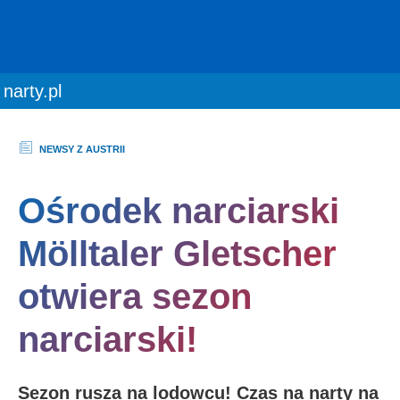
You are here:
narty.pl
NEWSY Z AUSTRII
Ośrodek narciarski
Mölltaler Gletscher
otwiera sezon
narciarski!
Sezon rusza na lodowcu! Czas na narty na