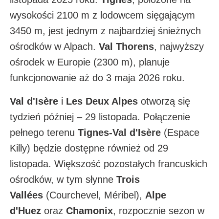
wysokości 2100 m z lodowcem sięgającym
3450 m, jest jednym z najbardziej śnieżnych
ośrodków w Alpach.
Val Thorens
, najwyższy
ośrodek w Europie (2300 m), planuje
funkcjonowanie aż do 3 maja 2026 roku.​
Val d'Isère
i
Les Deux Alpes
otworzą się
tydzień później – 29 listopada. Połączenie
pełnego terenu
Tignes-Val d'Isère
(Espace
Killy) będzie dostępne również od 29
listopada. Większość pozostałych francuskich
ośrodków, w tym słynne
Trois
Vallées
(Courchevel, Méribel),
Alpe
d'Huez
oraz
Chamonix
, rozpocznie sezon w