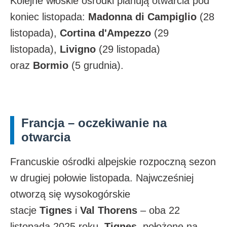
Kolejne włoskie ośrodki planują otwarcia pod
koniec listopada:
Madonna di Campiglio
(28
listopada),
Cortina d'Ampezzo
(29
listopada),
Livigno
(29 listopada)
oraz
Bormio
(5 grudnia).​
Francja – oczekiwanie na
otwarcia
Francuskie ośrodki alpejskie rozpoczną sezon
w drugiej połowie listopada. Najwcześniej
otworzą się wysokogórskie
stacje
Tignes
i
Val Thorens
– oba 22
listopada 2025 roku.
Tignes
, położone na