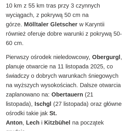
10 km z 55 km tras przy 3 czynnych
wyciągach, z pokrywą 50 cm na
górze.
Mölltaler Gletscher
w Karyntii
również oferuje dobre warunki z pokrywą 50-
60 cm.​
Pierwszy ośrodek nieledowcowy,
Obergurgl
,
planuje otwarcie na 11 listopada 2025, co
świadczy o dobrych warunkach śniegowych
na wyższych wysokościach. Dalsze otwarcia
zaplanowano na:
Obertauern
(21
listopada),
Ischgl
(27 listopada) oraz główne
ośrodki takie jak
St.
Anton
,
Lech
i
Kitzbühel
na początek