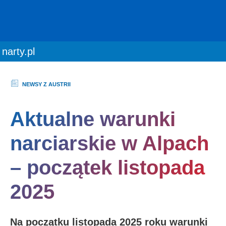
You are here:
narty.pl
NEWSY Z AUSTRII
Aktualne warunki
narciarskie w Alpach
– początek listopada
2025
Na początku listopada 2025 roku warunki