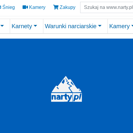
Szukaj
Śnieg
Kamery
Zakupy
Karnety
Warunki narciarskie
Kamery