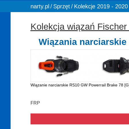
You are here:
narty.pl
Sprzęt
Kolekcje 2019 - 2020
Kolekcja wiązań Fische
Wiązania narciarskie
Wiązanie narciarskie RS10 GW Powerrail Brake 78 [G
FRP