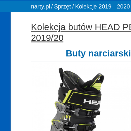
You are here:
narty.pl
Sprzęt
Kolekcje 2019 - 2020
Kolekcja butów HEAD
2019/20
Buty narciars