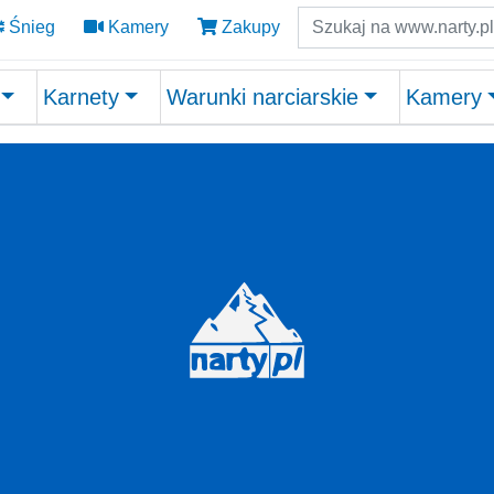
Szukaj
Śnieg
Kamery
Zakupy
Karnety
Warunki narciarskie
Kamery