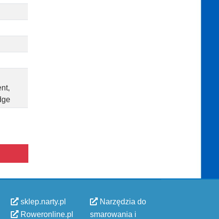
nt,
dge
sklep.narty.pl
Narzędzia do
Roweronline.pl
smarowania i