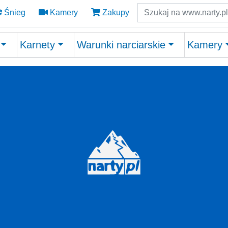
Szukaj
Śnieg
Kamery
Zakupy
Karnety
Warunki narciarskie
Kamery