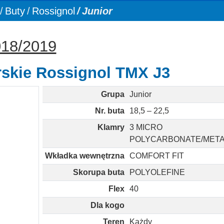
Buty
Rossignol
Junior
018/2019
rskie Rossignol TMX J3
Grupa
Junior
Nr. buta
18,5 – 22,5
Klamry
3 MICRO
POLYCARBONATE/MET
Wkładka wewnętrzna
COMFORT FIT
Skorupa buta
POLYOLEFINE
Flex
40
Dla kogo
Teren
Każdy