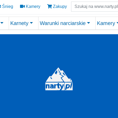
Szukaj
Śnieg
Kamery
Zakupy
Karnety
Warunki narciarskie
Kamery