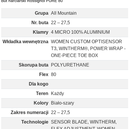
But narciarski Rossignol PURE 80
Grupa
All Mountain
Nr. buta
22 – 27,5
Klamry
4 MICRO 100% ALUMINIUM
Wkładka wewnętrzna
WOMEN CUSTOM OPTISENSOR
T3, WINTHERM®, POWER WRAP -
ONE-PIECE TOE BOX
Skorupa buta
POLYURETHANE
Flex
80
Dla kogo
Teren
Każdy
Kolory
Biało-szary
Zakres numeracji
22 – 27,5
Technologie
SENSOR BLADE, WINTHERM,
FLEX ADJUSTMENT, WOMEN