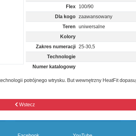
Flex
100/90
Dla kogo
zaawansowany
Teren
uniwersalne
Kolory
Zakres numeracji
25-30,5
Technologie
Numer katalogowy
technologii potrójnego wtrysku. But wewnętrzny HeatFit dopasu
Wstecz
Facebook
YouTube