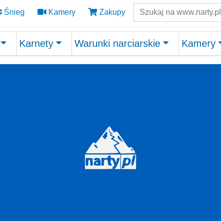
Szukaj
Śnieg
Kamery
Zakupy
Karnety
Warunki narciarskie
Kamery