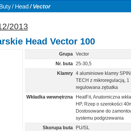
Buty
Head
Vector
012/2013
arskie Head Vector 100
Grupa
Vector
Nr. buta
25-30,5
Klamry
4 aluminiowe klamry SPIN
TECH z mikroregulacją, 1
regulowana zębatka
Wkładka wewnętrzna
HeatFit, Anatomiczna wkł
HP, Rzep o szerokości 40
Dostosowane do zamonto
systemu podgrzewania
Skorupa buta
PU/SL