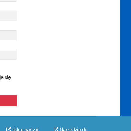
je się
sklep.narty.pl
Narzędzia do