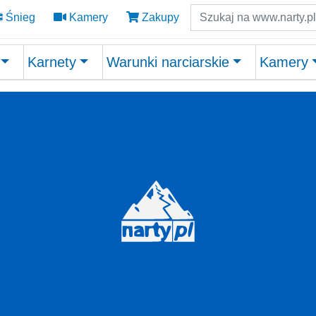
Szukaj
Śnieg
Kamery
Zakupy
Karnety
Warunki narciarskie
Kamery