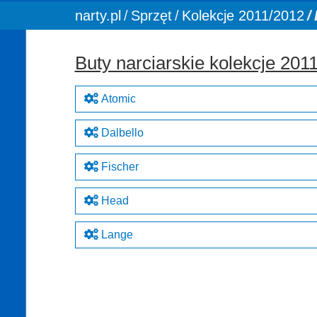
You are here:
narty.pl
Sprzęt
Kolekcje 2011/2012
Buty narciarskie kolekcje 201
Atomic
Dalbello
Fischer
Head
Lange