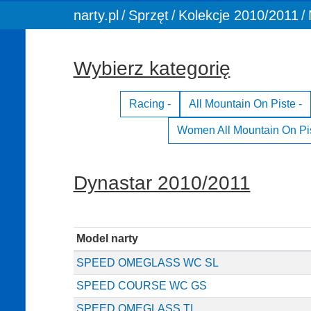
You are here:
narty.pl
Sprzęt
Kolekcje 2010/2011
Wybierz kategorię
Racing -
All Mountain On Piste -
Women All Mountain On Pis
Dynastar 2010/2011
Model narty
SPEED OMEGLASS WC SL
SPEED COURSE WC GS
SPEED OMEGLASS TI