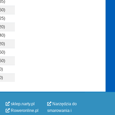
35)
50)
25)
20)
40)
20)
50)
50)
0)
0)
sklep.narty.pl
Narzędzia do
Roweronline.pl
smarowania i