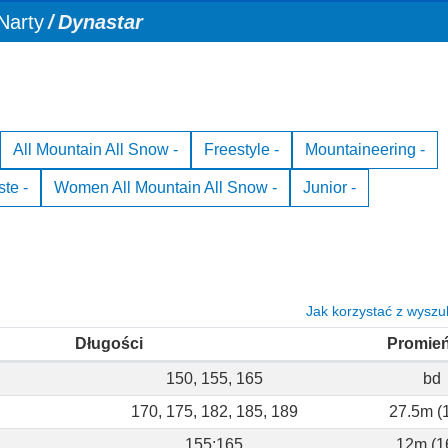
Narty
Dynastar
All Mountain All Snow -
Freestyle -
Mountaineering -
te -
Women All Mountain All Snow -
Junior -
Jak korzystać z wyszu
Długości
Promie
150, 155, 165
bd
170, 175, 182, 185, 189
27.5m (
155;165
12m (1