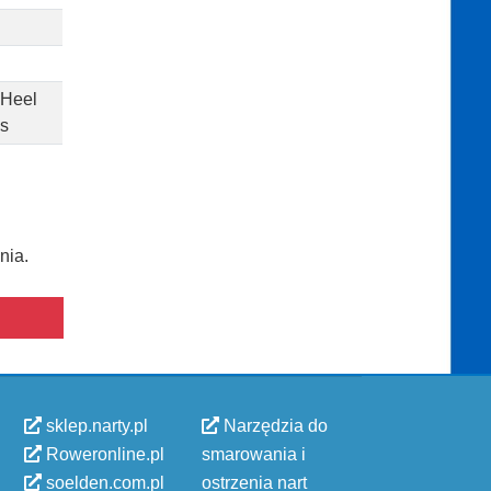
 Heel
ds
nia.
sklep.narty.pl
Narzędzia do
Roweronline.pl
smarowania i
soelden.com.pl
ostrzenia nart