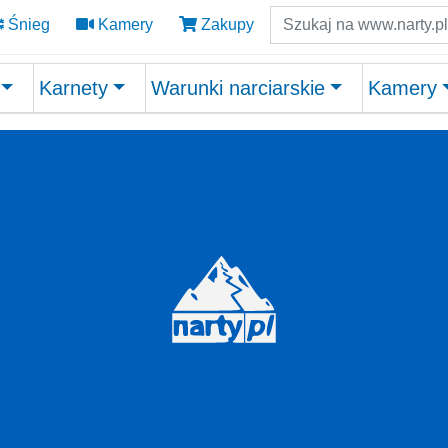
Szukaj
Śnieg
Kamery
Zakupy
Karnety
Warunki narciarskie
Kamery