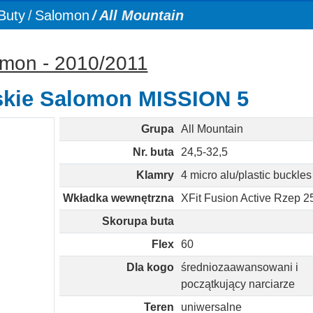
Buty
Salomon
All Mountain
lomon - 2010/2011
rskie Salomon MISSION 5
Grupa
All Mountain
Nr. buta
24,5-32,5
Klamry
4 micro alu/plastic buckles
Wkładka wewnętrzna
XFit Fusion Active Rzep 
Skorupa buta
Flex
60
Dla kogo
średniozaawansowani i
początkujący narciarze
Teren
uniwersalne