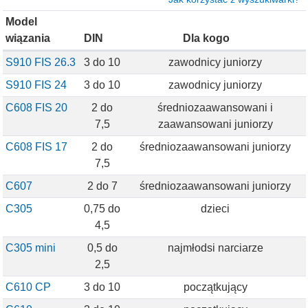
Model
wiązania
DIN
Dla kogo
S910 FIS 26.3
3 do 10
zawodnicy juniorzy
S910 FIS 24
3 do 10
zawodnicy juniorzy
C608 FIS 20
2 do
średniozaawansowani i
7,5
zaawansowani juniorzy
C608 FIS 17
2 do
średniozaawansowani juniorzy
7,5
C607
2 do 7
średniozaawansowani juniorzy
C305
0,75 do
dzieci
4,5
C305 mini
0,5 do
najmłodsi narciarze
2,5
C610 CP
3 do 10
początkujący