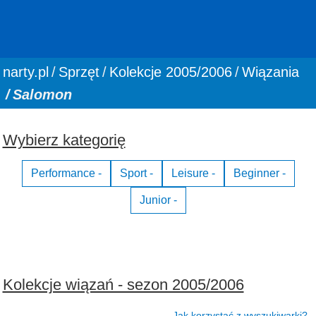
You are here:
narty.pl
Sprzęt
Kolekcje 2005/2006
Wiązania
Salomon
Wybierz kategorię
Performance -
Sport -
Leisure -
Beginner -
Junior -
Kolekcje wiązań - sezon 2005/2006
Jak korzystać z wyszukiwarki?