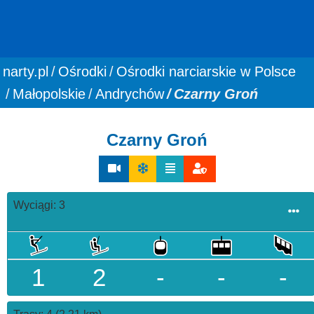
You are here:
narty.pl
Ośrodki
Ośrodki narciarskie w Polsce
Małopolskie
Andrychów
Czarny Groń
Czarny Groń
Wyciągi: 3
1
2
-
-
-