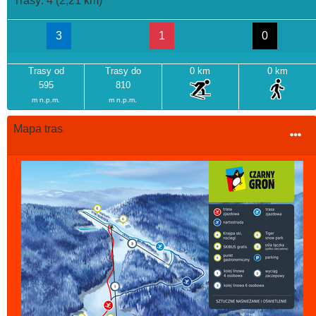
Trasy: 4 (2,21 km)
3
1
0
Trasy od
Trasy do
0 km
0 km
595
810
m n.p.m.
m n.p.m.
Mapa tras