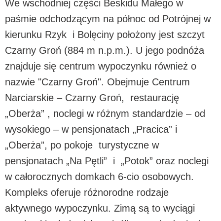
We wschodniej części Beskidu Małego w
paśmie odchodzącym na północ od Potrójnej w
kierunku Rzyk i Bolęciny położony jest szczyt
Czarny Groń (884 m n.p.m.). U jego podnóża
znajduje się centrum wypoczynku również o
nazwie "Czarny Groń". Obejmuje Centrum
Narciarskie – Czarny Groń, restaurację
„Oberża” , noclegi w różnym standardzie – od
wysokiego – w pensjonatach „Pracica” i
„Oberża”, po pokoje turystyczne w
pensjonatach „Na Pętli” i „Potok” oraz noclegi
w całorocznych domkach 6-cio osobowych.
Kompleks oferuje różnorodne rodzaje
aktywnego wypoczynku. Zimą są to wyciągi