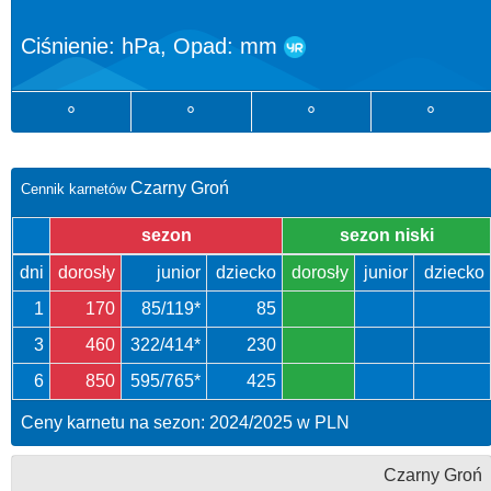
Ciśnienie:
hPa, Opad:
mm
°
°
°
°
Czarny Groń
Cennik karnetów
sezon
sezon niski
dni
dorosły
junior
dziecko
dorosły
junior
dziecko
1
170
85/119*
85
3
460
322/414*
230
6
850
595/765*
425
Ceny karnetu na sezon: 2024/2025 w PLN
Czarny Groń