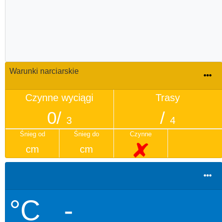
Warunki narciarskie
Czynne wyciągi
Trasy
0/
/
3
4
Śnieg od
Śnieg do
Czynne
cm
cm
°C
-