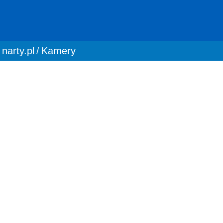
You are here:
narty.pl
Kamery