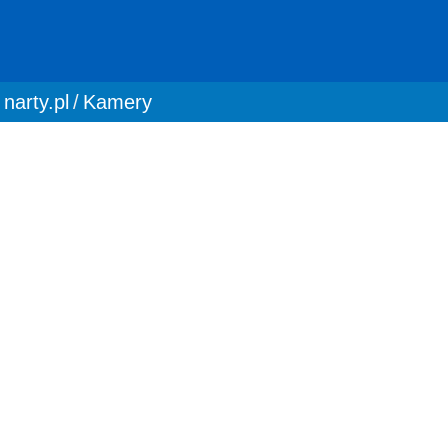
You are here:
narty.pl
Kamery