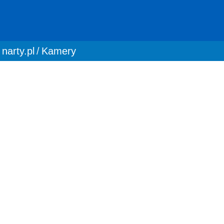
You are here:
narty.pl
Kamery