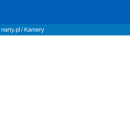
You are here:
narty.pl
Kamery