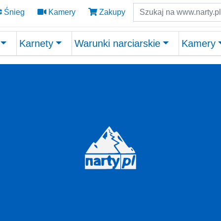
Szukaj
Śnieg
Kamery
Zakupy
Karnety
Warunki narciarskie
Kamery