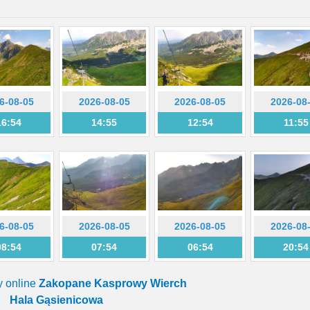
6-08-05
2026-08-05
2026-08-05
2026-08
16:54
14:55
12:54
11:55
6-08-05
2026-08-05
2026-08-05
2026-08
08:54
07:54
06:54
20:54
y online
Zakopane Kasprowy Wierch
Hala Gąsienicowa