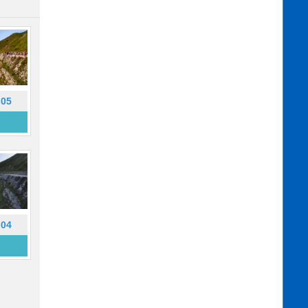
-05
-04