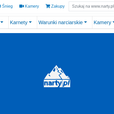
Szukaj
Śnieg
Kamery
Zakupy
Karnety
Warunki narciarskie
Kamery